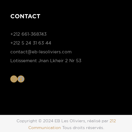
CONTACT
+212 661-368743
+212 5 24 31 63 44
contact@eb-lesoliviers.com
Lotissement Jnan Lkheir 2 Nr 53
I
F
n
a
s
c
Copyright © 2024 EB Les Oliviers, réalisé par
212
t
e
Communication
Tous droits réservés.