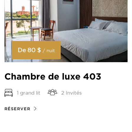
De
80 $
/ nuit
Chambre de luxe 403
1 grand lit
2 Invités
RÉSERVER