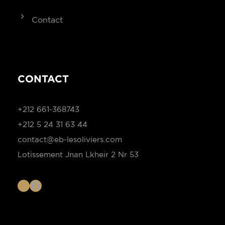
Contact
CONTACT
+212 661-368743
+212 5 24 31 63 44
contact@eb-lesoliviers.com
Lotissement Jnan Lkheir 2 Nr 53
I
F
n
a